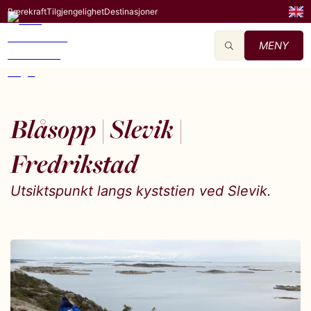
Bærekraft
Tilgjengelighet
Destinasjoner
MENY
Blåsopp | Slevik |
Fredrikstad
Utsiktspunkt langs kyststien ved Slevik.