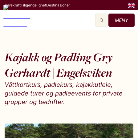
Bærekraft
Tilgjengelighet
Destinasjoner
MENY
Kajakk og Padling Gry
Gerhardt | Engelsviken
Våttkortkurs, padlekurs, kajakkutleie,
guidede turer og padleevents for private
grupper og bedrifter.