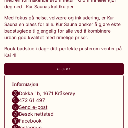
med en forfriskende svømmetur i Glomma eller kjøl
deg ned i Kur Saunas kaldkulper.
Med fokus på helse, velvære og inkludering, er Kur
Sauna en plass for alle. Kur Sauna ønsker å gjøre ekte
badstuglede tilgjengelig for alle ved å kombinere
urban god kvalitet med rimelige priser.
Book badstue i dag– ditt perfekte pusterom venter på
Kai 4!
BESTILL
Informasjon
Dokka 1b
,
1671
Kråkerøy
472 61 497
Send e-post
Besøk nettsted
Facebook
Instagram