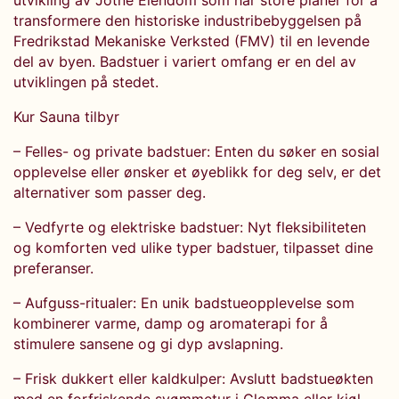
utvikling av Jotne Eiendom som har store planer for å
transformere den historiske industribebyggelsen på
Fredrikstad Mekaniske Verksted (FMV) til en levende
del av byen. Badstuer i variert omfang er en del av
utviklingen på stedet.
Kur Sauna tilbyr
– Felles- og private badstuer: Enten du søker en sosial
opplevelse eller ønsker et øyeblikk for deg selv, er det
alternativer som passer deg.
– Vedfyrte og elektriske badstuer: Nyt fleksibiliteten
og komforten ved ulike typer badstuer, tilpasset dine
preferanser.
– Aufguss-ritualer: En unik badstueopplevelse som
kombinerer varme, damp og aromaterapi for å
stimulere sansene og gi dyp avslapning.
– Frisk dukkert eller kaldkulper: Avslutt badstueøkten