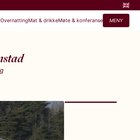
?
Overnatting
Mat & drikke
Møte & konferanse
MENY
mstad
og