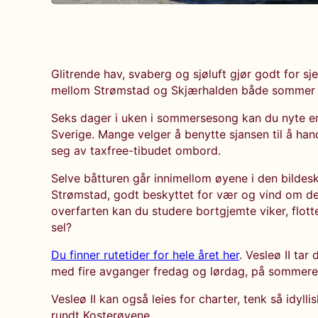
Glitrende hav, svaberg og sjøluft gjør godt for sje
mellom Strømstad og Skjærhalden både sommer o
Seks dager i uken i sommersesong kan du nyte e
Sverige. Mange velger å benytte sjansen til å ha
seg av taxfree-tibudet ombord.
Selve båtturen går innimellom øyene i den bilde
Strømstad, godt beskyttet for vær og vind om det 
overfarten kan du studere bortgjemte viker, flot
sel?
Du finner rutetider for hele året her
. Vesleø II tar
med fire avganger fredag og lørdag, på sommere
Vesleø II kan også leies for charter, tenk så idy
rundt Kosterøyene.