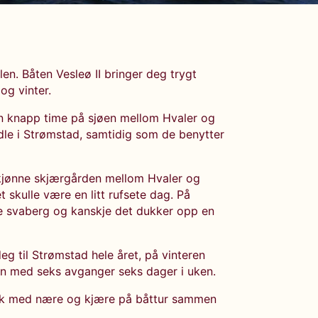
len. Båten Vesleø II bringer deg trygt
g vinter.
n knapp time på sjøen mellom Hvaler og
ndle i Strømstad, samtidig som de benytter
skjønne skjærgården mellom Hvaler og
skulle være en litt rufsete dag. På
te svaberg og kanskje det dukker opp en
 deg til Strømstad hele året, på vinteren
n med seks avganger seks dager i uken.
llisk med nære og kjære på båttur sammen