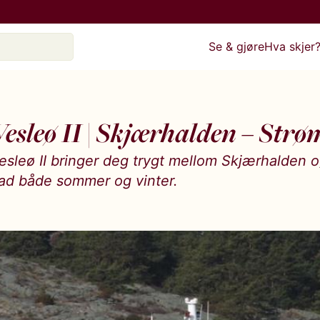
Se & gjøre
Hva skjer
esleø II | Skjærhalden – Strø
esleø II bringer deg trygt mellom Skjærhalden 
ad både sommer og vinter.