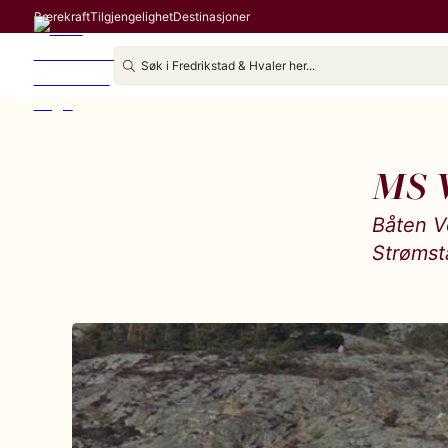
Bærekraft
Tilgjengelighet
Destinasjoner
MS V
Båten V
Strømst