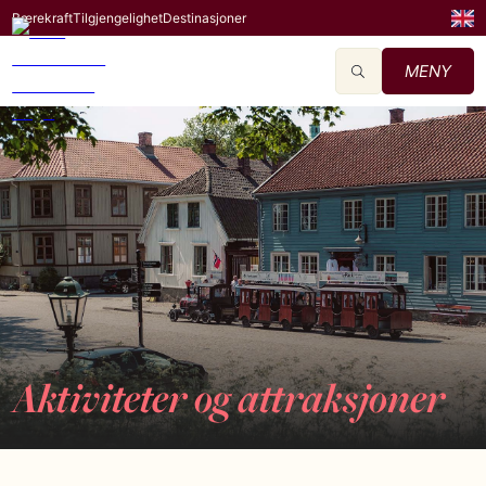
Bærekraft
Tilgjengelighet
Destinasjoner
MENY
Aktiviteter og attraksjoner