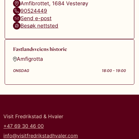
Amfibrottet
,
1684
Vesterøy
90524449
Send e-post
Besøk nettsted
Fastlandsveiens historie
Amfigrotta
ONSDAG
18:00 - 19:00
Visit Fredrikstad & Hvaler
+47 69 30 46 00
info@visitfredrikstadhvaler.com