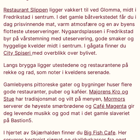
Restaurant Slippen
ligger vakkert til ved Glomma, midt i
Fredrikstad i sentrum. I det gamle båtverkstedet får du i
dag prisvinnende mat, varm atmosfære og en av byens
flotteste uteserveringer. Nygaardsplassen i Fredrikstad
byr på vårstemning med uteservering, gode smaker og
hyggelige kvelder midt i sentrum. I gågata finner du
City Spiseri
med overblikk over bylivet.
Langs brygga ligger utestedene og restaurantene på
rekke og rad, som noter i kveldens serenade.
Gamlebyens pittoreske gater og bygninger huser flere
gode restauranter, puber og kaféer.
Majorens Kro og
Stue
har tradisjonsmat og vilt på menyen,
Mormors
serverer de høyeste smørbrødene og
Café Magenta
gir
deg levende musikk og god mat i det gamle slaveriet
på Bastion5.
I hjertet av Skjærhalden finner du
Big Fish Cafe
. Her
serveres kortreist sjømat og skalldyrkasser fra eget