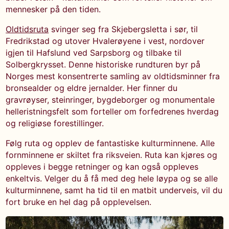
mennesker på den tiden.
Oldtidsruta
svinger seg fra Skjebergsletta i sør, til
Fredrikstad og utover Hvalerøyene i vest, nordover
igjen til Hafslund ved Sarpsborg og tilbake til
Solbergkrysset. Denne historiske rundturen byr på
Norges mest konsentrerte samling av oldtidsminner fra
bronsealder og eldre jernalder. Her finner du
gravrøyser, steinringer, bygdeborger og monumentale
helleristningsfelt som forteller om forfedrenes hverdag
og religiøse forestillinger.
Følg ruta og opplev de fantastiske kulturminnene. Alle
fornminnene er skiltet fra riksveien. Ruta kan kjøres og
oppleves i begge retninger og kan også oppleves
enkeltvis. Velger du å få med deg hele løypa og se alle
kulturminnene, samt ha tid til en matbit underveis, vil du
fort bruke en hel dag på opplevelsen.