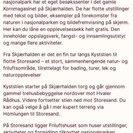
nasjonalpark har et eget besøkssenter i det gamle
Kornmagasinet på Skjærhalden. De har flotte utstillinger
med tekst og bilder, eksempler på forekomster fra
naturen i nasjonalparken og bildefremvisning på skjerm.
Her kan du låne en opplevelsessekk helt gratis. Den
inneholder oppslagsverk, fangst- og innsamlingsutstyr
og mange flere aktiviteter.
Fra Skjærhalden er det en fin tur langs Kyststien til
flotte Storesand – et stort, sammenhengende natur- og
friluftsområde, tilrettelagt for bading, turer, lek og
naturopplevelser
Kyststien starter på Skjærhalden torg og går gjennom
gammel trehusbebyggelse nordover mot Hvaler
Rådhus. Videre fortsetter stien ned mot Storesand. Du
kan også velge å gå i mer kupert terreng via
Homlungen til Storesand.
På Storesand ligger Friluftshuset som huser utstillinger,
aktiviteter og formidling tilknyttet nasjonalparken