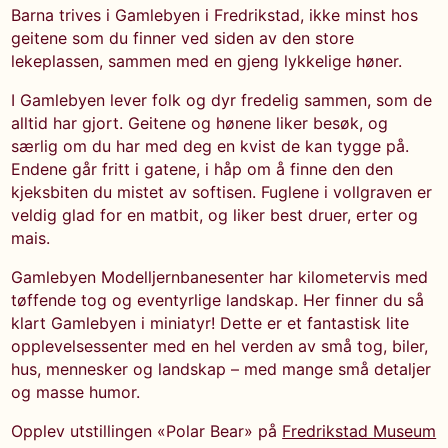
Barna trives i Gamlebyen i Fredrikstad, ikke minst hos
geitene som du finner ved siden av den store
lekeplassen, sammen med en gjeng lykkelige høner.
I Gamlebyen lever folk og dyr fredelig sammen, som de
alltid har gjort. Geitene og hønene liker besøk, og
særlig om du har med deg en kvist de kan tygge på.
Endene går fritt i gatene, i håp om å finne den den
kjeksbiten du mistet av softisen. Fuglene i vollgraven er
veldig glad for en matbit, og liker best druer, erter og
mais.
Gamlebyen Modelljernbanesenter har kilometervis med
tøffende tog og eventyrlige landskap. Her finner du så
klart Gamlebyen i miniatyr! Dette er et fantastisk lite
opplevelsessenter med en hel verden av små tog, biler,
hus, mennesker og landskap – med mange små detaljer
og masse humor.
Opplev utstillingen «Polar Bear» på
Fredrikstad Museum