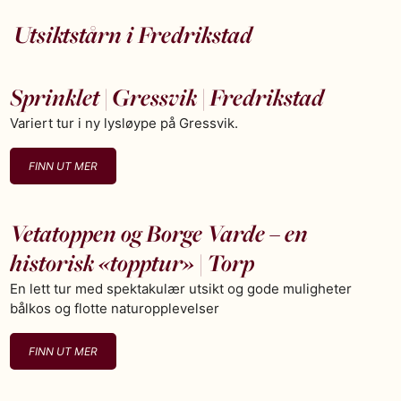
Utsiktstårn i Fredrikstad
Sprinklet | Gressvik | Fredrikstad
Variert tur i ny lysløype på Gressvik.
FINN UT MER
Vetatoppen og Borge Varde – en
historisk «topptur» | Torp
En lett tur med spektakulær utsikt og gode muligheter
bålkos og flotte naturopplevelser
FINN UT MER