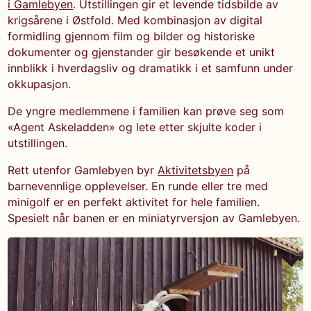
i Gamlebyen
. Utstillingen gir et levende tidsbilde av
krigsårene i Østfold. Med kombinasjon av digital
formidling gjennom film og bilder og historiske
dokumenter og gjenstander gir besøkende et unikt
innblikk i hverdagsliv og dramatikk i et samfunn under
okkupasjon.
De yngre medlemmene i familien kan prøve seg som
«Agent Askeladden» og lete etter skjulte koder i
utstillingen.
Rett utenfor Gamlebyen byr
Aktivitetsbyen
på
barnevennlige opplevelser. En runde eller tre med
minigolf er en perfekt aktivitet for hele familien.
Spesielt når banen er en miniatyrversjon av Gamlebyen.