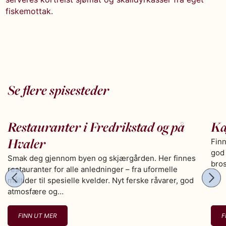
fiskemottak.
Se flere spisesteder
Restauranter i Fredrikstad og på
Ka
Hvaler
Finn
god 
Smak deg gjennom byen og skjærgården. Her finnes
bros
restauranter for alle anledninger – fra uformelle
måltider til spesielle kvelder. Nyt ferske råvarer, god
atmosfære og…
FINN UT MER
F