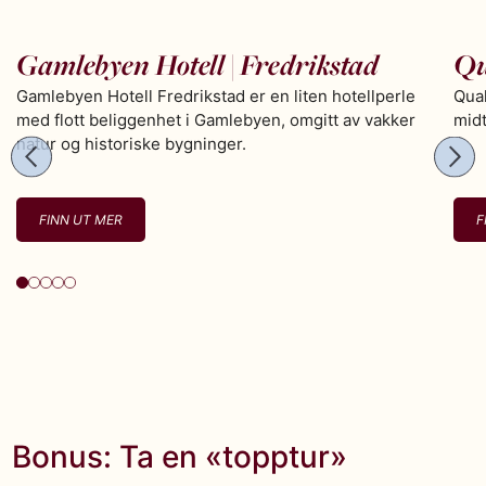
Gamlebyen Hotell | Fredrikstad
Qu
Gamlebyen Hotell Fredrikstad er en liten hotellperle
Qual
med flott beliggenhet i Gamlebyen, omgitt av vakker
midt
natur og historiske bygninger.
FINN UT MER
F
Bonus: Ta en «topptur»