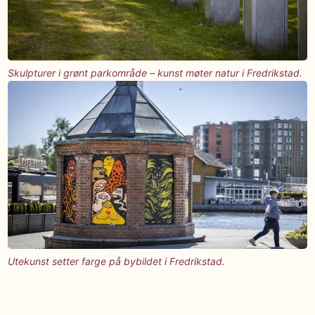
Skulpturer i grønt parkområde – kunst møter natur i Fredrikstad.
Utekunst setter farge på bybildet i Fredrikstad.