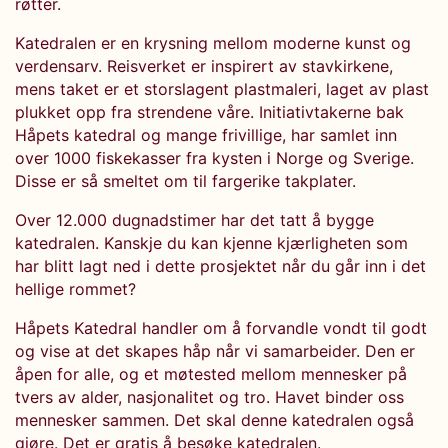
røtter.
Katedralen er en krysning mellom moderne kunst og
verdensarv. Reisverket er inspirert av stavkirkene,
mens taket er et storslagent plastmaleri, laget av plast
plukket opp fra strendene våre. Initiativtakerne bak
Håpets katedral og mange frivillige, har samlet inn
over 1000 fiskekasser fra kysten i Norge og Sverige.
Disse er så smeltet om til fargerike takplater.
Over 12.000 dugnadstimer har det tatt å bygge
katedralen. Kanskje du kan kjenne kjærligheten som
har blitt lagt ned i dette prosjektet når du går inn i det
hellige rommet?
Håpets Katedral handler om å forvandle vondt til godt
og vise at det skapes håp når vi samarbeider. Den er
åpen for alle, og et møtested mellom mennesker på
tvers av alder, nasjonalitet og tro. Havet binder oss
mennesker sammen. Det skal denne katedralen også
gjøre. Det er gratis å besøke katedralen.