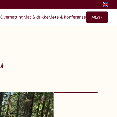
?
Overnatting
Mat & drikke
Møte & konferanse
MENY
på