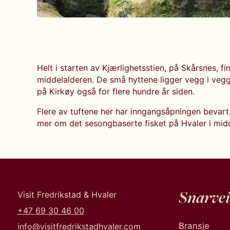
Helt i starten av Kjærlighetsstien, på Skårsnes, fi
middelalderen. De små hyttene ligger vegg i veg
på Kirkøy også for flere hundre år siden.
Flere av tuftene her har inngangsåpningen bevart
mer om det sesongbaserte fisket på Hvaler i midde
Snarvei
Visit Fredrikstad & Hvaler
+47 69 30 46 00
Bransje
info@visitfredrikstadhvaler.com