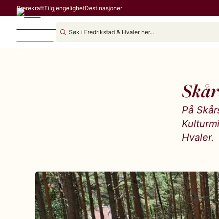
Bærekraft
Tilgjengelighet
Destinasjoner
Skår
På Skårs
Kulturmi
Hvaler.