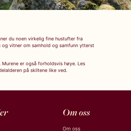
nner du noen virkelig fine hustufter fra
g og vitner om samhold og samfunn ytterst
. Murene er også forholdsvis høye. Les
lalderen på skiltene like ved.
er
Om oss
Om oss