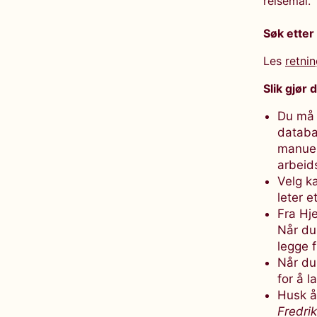
reisemål.
Søk etter
Les
retnin
Slik gjør 
Du må f
databa
manuell
arbeids
Velg ka
leter e
Fra Hj
Når du 
legge f
Når du 
for å l
Husk å
Fredri