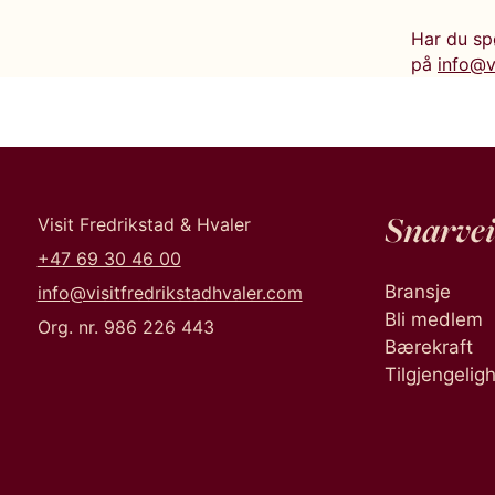
Har du sp
på
info@v
Snarvei
Visit Fredrikstad & Hvaler
+47 69 30 46 00
Bransje
info@visitfredrikstadhvaler.com
Bli medlem
Org. nr. 986 226 443
Bærekraft
Tilgjengelig