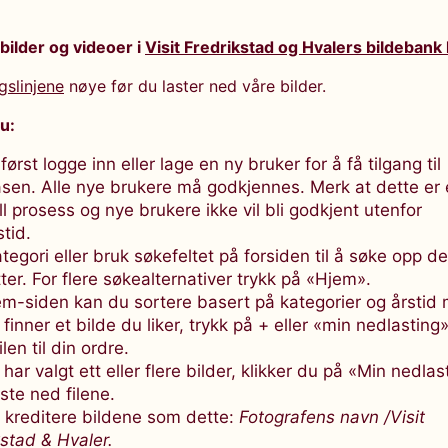
 bilder og videoer i
Visit Fredrikstad og Hvalers bildebank
gslinjene
nøye før du laster ned våre bilder.
du:
ørst logge inn eller lage en ny bruker for å få tilgang til
sen. Alle nye brukere må godkjennes. Merk at dette er
 prosess og nye brukere ikke vil bli godkjent utenfor
tid.
tegori eller bruk søkefeltet på forsiden til å søke opp d
tter. For flere søkealternativer trykk på «Hjem».
em-siden kan du sortere basert på kategorier og årstid
finner et bilde du liker, trykk på + eller «min nedlasting»
ilen til din ordre.
har valgt ett eller flere bilder, klikker du på «Min nedlas
aste ned filene.
 kreditere bildene som dette:
Fotografens navn /Visit
kstad & Hvaler.