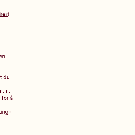
 her
!
 en
et du
 m.m.
 for å
ting»