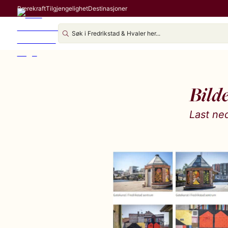
Bærekraft
Tilgjengelighet
Destinasjoner
Bild
Last ned