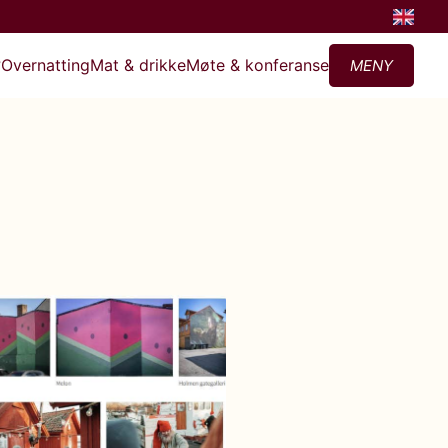
?
Overnatting
Mat & drikke
Møte & konferanse
MENY