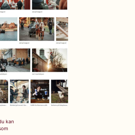
 du kan
 som