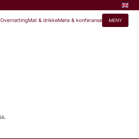
?
Overnatting
Mat & drikke
Møte & konferanse
MENY
ss.