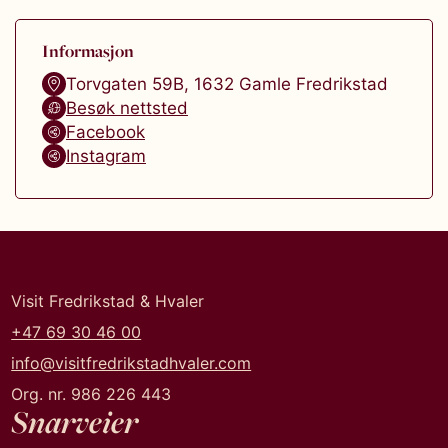
Informasjon
Torvgaten 59B
,
1632
Gamle Fredrikstad
Besøk nettsted
Facebook
Instagram
Visit Fredrikstad & Hvaler
+47 69 30 46 00
info@visitfredrikstadhvaler.com
Org. nr. 986 226 443
Snarveier