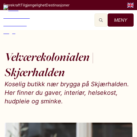
Bærekraft
Tilgjengelighet
Destinasjoner
MENY
Velværekolonialen |
Skjærhalden
Koselig butikk nær brygga på Skjærhalden.
Her finner du gaver, interiør, helsekost,
hudpleie og sminke.