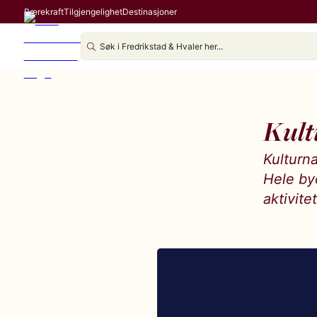
Bærekraft
Tilgjengelighet
Destinasjoner
Kult
Kulturn
Hele bye
aktivite