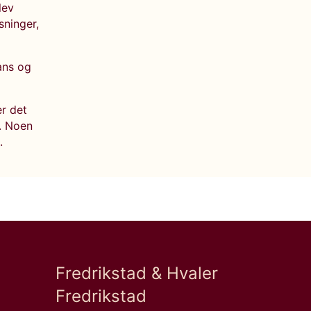
lev
sninger,
dans og
er det
r. Noen
.
Fredrikstad & Hvaler
Fredrikstad