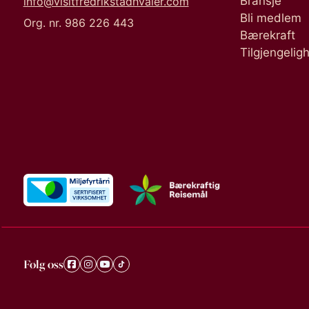
Bransje
info@visitfredrikstadhvaler.com
Bli medlem
Org. nr. 986 226 443
Bærekraft
Tilgjengelig
Følg oss