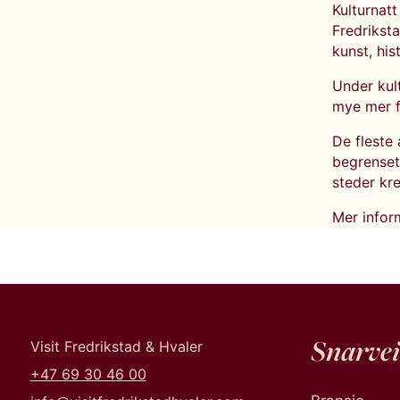
Kulturnatt
Fredriksta
kunst, hi
Under kult
mye mer f
De fleste
begrenset 
steder kre
Mer info
Snarvei
Visit Fredrikstad & Hvaler
+47 69 30 46 00