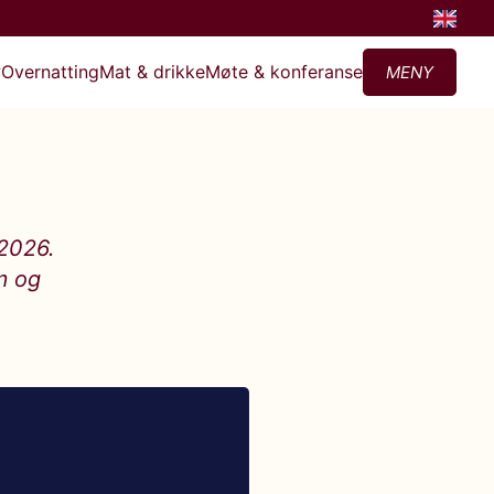
?
Overnatting
Mat & drikke
Møte & konferanse
MENY
 2026.
lm og