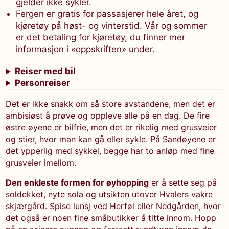
gjelder ikke sykler.
Fergen er gratis for passasjerer hele året, og
kjøretøy på høst- og vinterstid. Vår og sommer
er det betaling for kjøretøy, du finner mer
informasjon i «oppskriften» under.
Reiser med bil
Personreiser
Det er ikke snakk om så store avstandene, men det er
ambisiøst å prøve og oppleve alle på en dag. De fire
østre øyene er bilfrie, men det er rikelig med grusveier
og stier, hvor man kan gå eller sykle. På Sandøyene er
det ypperlig med sykkel, begge har to anløp med fine
grusveier imellom.
Den enkleste formen for øyhopping
er å sette seg på
soldekket, nyte sola og utsikten utover Hvalers vakre
skjærgård. Spise lunsj ved Herføl eller Nedgården, hvor
det også er noen fine småbutikker å titte innom. Hopp