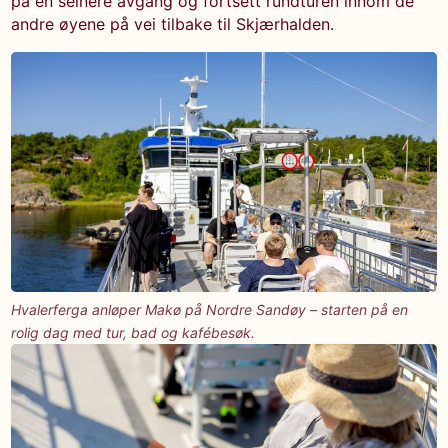
på en seinere avgang og fortsett rundturen innom de
andre øyene på vei tilbake til Skjærhalden.
Hvalerferga anløper Makø på Nordre Sandøy – starten på en
rolig dag med tur, bad og kafébesøk.