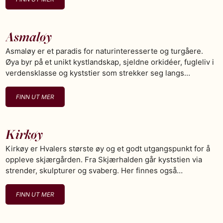
Asmaløy
Asmaløy er et paradis for naturinteresserte og turgåere.
Øya byr på et unikt kystlandskap, sjeldne orkidéer, fugleliv i
verdensklasse og kyststier som strekker seg langs…
FINN UT MER
Kirkøy
Kirkøy er Hvalers største øy og et godt utgangspunkt for å
oppleve skjærgården. Fra Skjærhalden går kyststien via
strender, skulpturer og svaberg. Her finnes også…
FINN UT MER