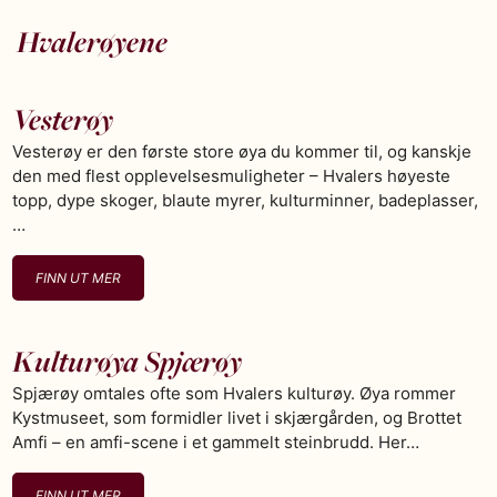
Hvalerøyene
Vesterøy
Vesterøy er den første store øya du kommer til, og kanskje
den med flest opplevelsesmuligheter – Hvalers høyeste
topp, dype skoger, blaute myrer, kulturminner, badeplasser,
…
FINN UT MER
Kulturøya Spjærøy
Spjærøy omtales ofte som Hvalers kulturøy. Øya rommer
Kystmuseet, som formidler livet i skjærgården, og Brottet
Amfi – en amfi-scene i et gammelt steinbrudd. Her…
FINN UT MER