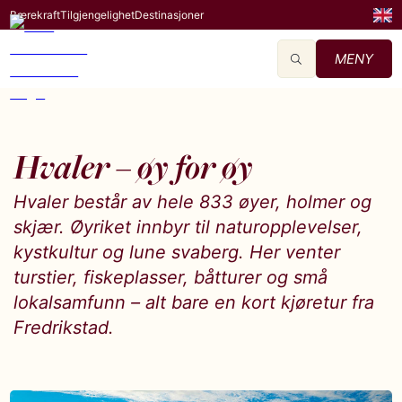
Bærekraft
Tilgjengelighet
Destinasjoner
MENY
Hvaler – øy for øy
Hvaler består av hele 833 øyer, holmer og
skjær. Øyriket innbyr til naturopplevelser,
kystkultur og lune svaberg. Her venter
turstier, fiskeplasser, båtturer og små
lokalsamfunn – alt bare en kort kjøretur fra
Fredrikstad.