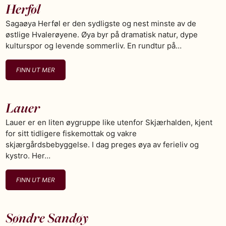
Herføl
Sagaøya Herføl er den sydligste og nest minste av de
østlige Hvalerøyene. Øya byr på dramatisk natur, dype
kulturspor og levende sommerliv. En rundtur på…
FINN UT MER
Lauer
Lauer er en liten øygruppe like utenfor Skjærhalden, kjent
for sitt tidligere fiskemottak og vakre
skjærgårdsbebyggelse. I dag preges øya av ferieliv og
kystro. Her…
FINN UT MER
Søndre Sandøy