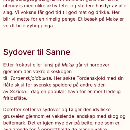
utendørs med ulike aktiviteter og studere husdyr av alle
slag. Vi voksne får god tid til god mat og drikke. Her
blir vi mette for en rimelig penge. Et besøk på Makø er
verdt hele øyhoppinga.
Sydover til Sanne
Etter frokost eller lunsj på
Makø
går vi nordover
gjennom den vakre eikeskogen
til
Tordenskjoldbukta.
Her søkte Tordenskjold med sin
flåte skjul for svenske speidere på andre siden
av
Sekken
. I dag en populær havn for en mer fredelig
fritidsflåte.
Deretter setter vi sydover og følger den idylliske
grusveien gjennom et vekslende landskap med skog og
beitemark. Det er igjen mye dyr på beite, noe som er
avgjørende for å opprettholde de mange vakre