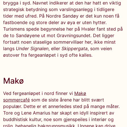
brygga i syd. Navnet indikerer at den har hatt en viktig
strategisk betydning som varslingsanlegg i tidligere
tider med ufred. På Nordre Sandøy er det kun noen få
fastboende og store deler av øya er uten hytter.
Turismens spede begynnelse her på Hvaler fant sted på
de to Sandøyene ut mot Gravningsundet. Det ligger
fortsatt noen staselige sommervillaer her, ikke minst
langs
Under Signalen
, eller
Skippergata
, som veien
østover fra fergeanløpet i syd ofte kalles.
Makø
Ved fergeanløpet i nord finner vi
Makø
sommercafé
som de siste årene har blitt svært
populær. Dette er et annerledes sted på mange måter.
Tore og Lene Amarius har skapt en idyll inspirert av
buddhistisk kultur, noe som gjenspeiles i interiør og
rolig, behagelig bakgrunnsmusikk. Ungene kan drive