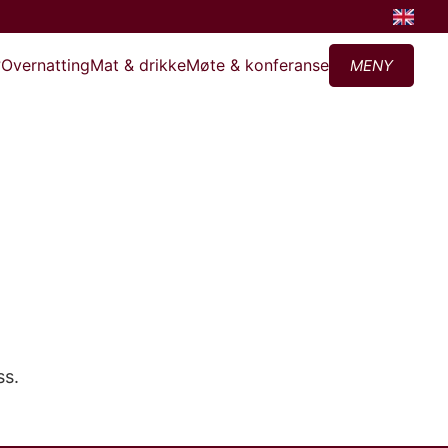
?
Overnatting
Mat & drikke
Møte & konferanse
MENY
ss.