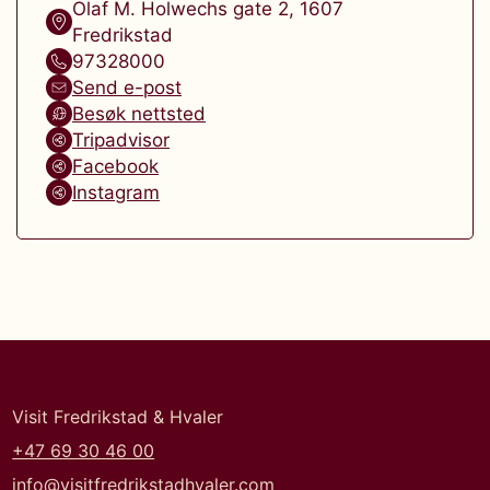
Olaf M. Holwechs gate 2
,
1607
Fredrikstad
97328000
Send e-post
Besøk nettsted
Tripadvisor
Facebook
Instagram
Visit Fredrikstad & Hvaler
+47 69 30 46 00
info@visitfredrikstadhvaler.com