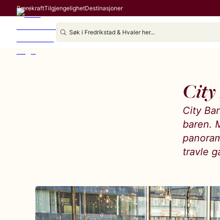
Bærekraft
Tilgjengelighet
Destinasjoner
City
City Bar
baren. 
panorama
travle g