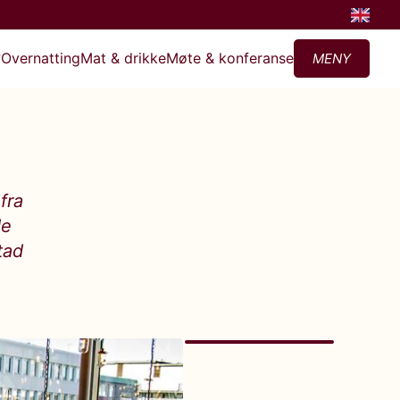
?
Overnatting
Mat & drikke
Møte & konferanse
MENY
fra
de
tad