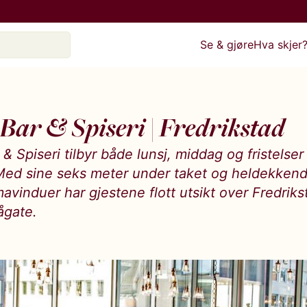
Se & gjøre
Hva skjer
 Bar & Spiseri | Fredrikstad
 & Spiseri tilbyr både lunsj, middag og fristelser 
Med sine seks meter under taket og heldekken
vinduer har gjestene flott utsikt over Fredriks
ågate.