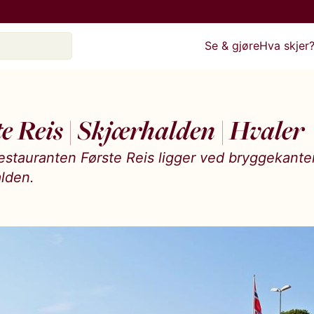
Se & gjøre
Hva skjer
e Reis | Skjærhalden | Hvaler
estauranten Første Reis ligger ved bryggekante
lden.