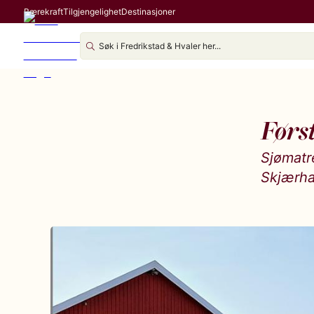
Bærekraft
Tilgjengelighet
Destinasjoner
Først
Sjømatr
Skjærha