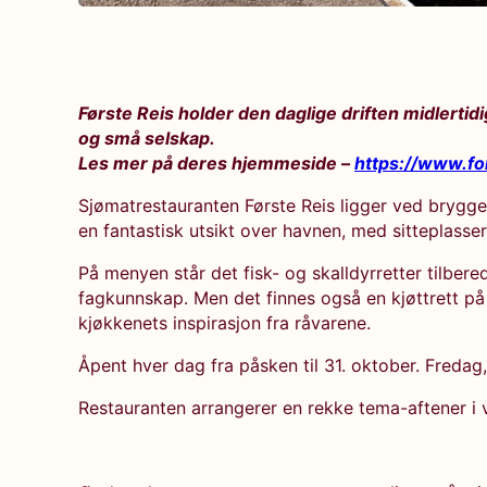
Første Reis holder den daglige driften midlertid
og små selskap.
Les mer på deres hjemmeside –
https://www.fo
Sjømatrestauranten Første Reis ligger ved brygg
en fantastisk utsikt over havnen, med sitteplasse
På menyen står det fisk- og skalldyrretter tilbere
fagkunnskap. Men det finnes også en kjøttrett p
kjøkkenets inspirasjon fra råvarene.
Åpent hver dag fra påsken til 31. oktober. Fredag,
Restauranten arrangerer en rekke tema-aftener i v