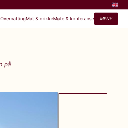
?
Overnatting
Mat & drikke
Møte & konferanse
MENY
n på