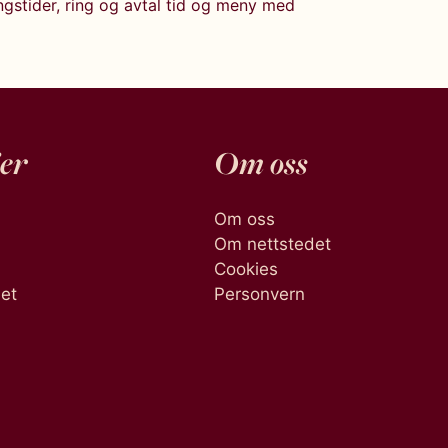
stider, ring og avtal tid og meny med
er
Om oss
Om oss
Om nettstedet
Cookies
het
Personvern