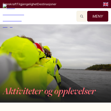
Bærekraft
Tilgjengelighet
Destinasjoner
MENY
Aktiviteter og opplevelser