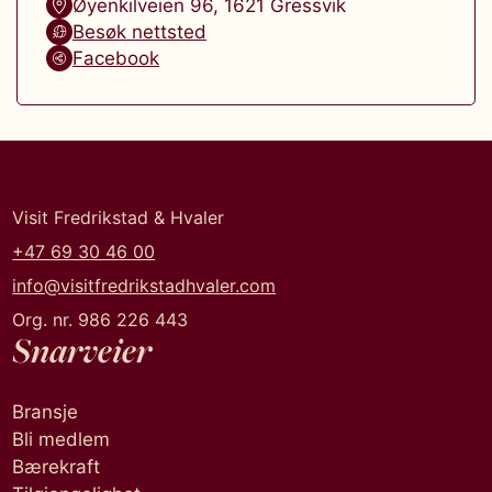
Øyenkilveien 96
,
1621
Gressvik
Besøk nettsted
Facebook
Visit Fredrikstad & Hvaler
+47 69 30 46 00
info@visitfredrikstadhvaler.com
Org. nr. 986 226 443
Snarveier
Bransje
Bli medlem
Bærekraft